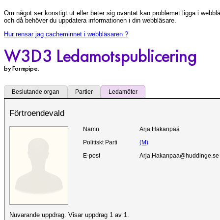
Om något ser konstigt ut eller beter sig oväntat kan problemet ligga i webbl
och då behöver du uppdatera informationen i din webbläsare.
Hur rensar jag cacheminnet i webbläsaren ?
W3D3 Ledamotspublicering
by Formpipe
.
Beslutande organ
Partier
Ledamöter
Förtroendevald
Namn
Arja Hakanpää
Politiskt Parti
(M)
E-post
Arja.Hakanpaa@huddinge.se
Nuvarande uppdrag. Visar uppdrag 1 av 1.