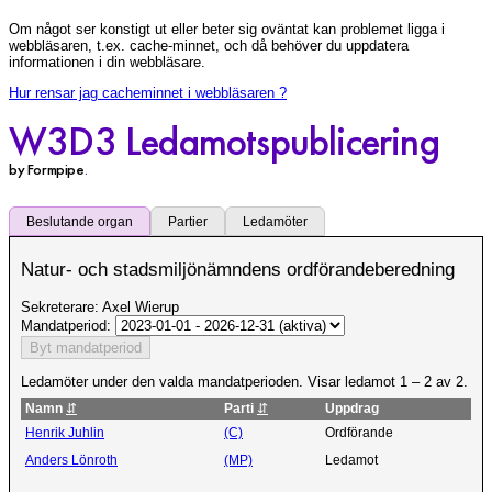
Om något ser konstigt ut eller beter sig oväntat kan problemet ligga i
webbläsaren, t.ex. cache-minnet, och då behöver du uppdatera
informationen i din webbläsare.
Hur rensar jag cacheminnet i webbläsaren ?
W3D3 Ledamotspublicering
by Formpipe
.
Beslutande organ
Partier
Ledamöter
Natur- och stadsmiljönämndens ordförandeberedning
Sekreterare: Axel Wierup
Mandatperiod:
Ledamöter under den valda mandatperioden. Visar ledamot 1 – 2 av 2.
Namn
⇵
Parti
⇵
Uppdrag
Henrik Juhlin
(C)
Ordförande
Anders Lönroth
(MP)
Ledamot