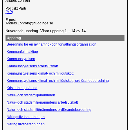
Anders Lönroth
Politiskt Parti
(MP)
E-post
Anders.Lonroth@huddinge.se
Nuvarande uppdrag. Visar uppdrag 1 – 14 av 14.
Uppdrag
Beredning för en ny nämnd- och förvaltningsorganisation
Kommunfullmäktige
Kommunstyrelsen
Kommunstyrelsens arbetsutskott
Kommunstyrelsens klimat- och miljöutskott
Kommunstyrelsens klimat- och miljöutskott, ordförandeberedning
Krisledningsnämnd
Natur- och stadsmiljönämnden
Natur- och stadsmiljönämndens arbetsutskott
Natur- och stadsmiljönämndens ordförandeberedning
Näringslivsberedningen
Näringslivsberedningen