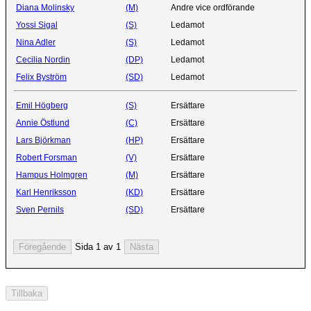
Diana Molinsky
(M)
Andre vice ordförande
Yossi Sigal
(S)
Ledamot
Nina Adler
(S)
Ledamot
Cecilia Nordin
(DP)
Ledamot
Felix Byström
(SD)
Ledamot
Emil Högberg
(S)
Ersättare
Annie Östlund
(C)
Ersättare
Lars Björkman
(HP)
Ersättare
Robert Forsman
(V)
Ersättare
Hampus Holmgren
(M)
Ersättare
Karl Henriksson
(KD)
Ersättare
Sven Pernils
(SD)
Ersättare
Sida 1 av 1