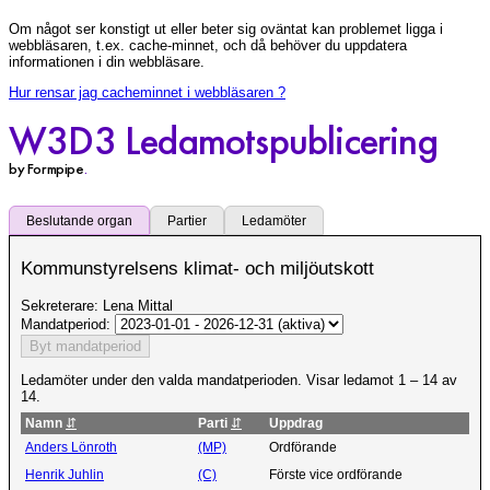
Om något ser konstigt ut eller beter sig oväntat kan problemet ligga i
webbläsaren, t.ex. cache-minnet, och då behöver du uppdatera
informationen i din webbläsare.
Hur rensar jag cacheminnet i webbläsaren ?
W3D3 Ledamotspublicering
by Formpipe
.
Beslutande organ
Partier
Ledamöter
Kommunstyrelsens klimat- och miljöutskott
Sekreterare: Lena Mittal
Mandatperiod:
Ledamöter under den valda mandatperioden. Visar ledamot 1 – 14 av
14.
Namn
⇵
Parti
⇵
Uppdrag
Anders Lönroth
(MP)
Ordförande
Henrik Juhlin
(C)
Förste vice ordförande