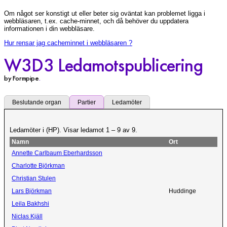
Om något ser konstigt ut eller beter sig oväntat kan problemet ligga i
webbläsaren, t.ex. cache-minnet, och då behöver du uppdatera
informationen i din webbläsare.
Hur rensar jag cacheminnet i webbläsaren ?
W3D3 Ledamotspublicering
by Formpipe
.
Beslutande organ
Partier
Ledamöter
Ledamöter i (HP). Visar ledamot 1 – 9 av 9.
Namn
Ort
Annette Carlbaum Eberhardsson
Charlotte Björkman
Christian Stulen
Lars Björkman
Huddinge
Leila Bakhshi
Niclas Kjäll