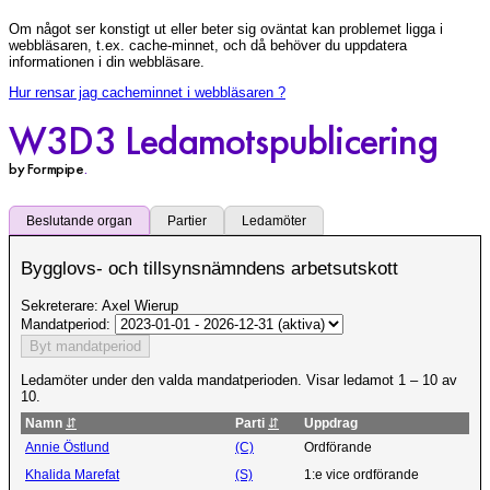
Om något ser konstigt ut eller beter sig oväntat kan problemet ligga i
webbläsaren, t.ex. cache-minnet, och då behöver du uppdatera
informationen i din webbläsare.
Hur rensar jag cacheminnet i webbläsaren ?
W3D3 Ledamotspublicering
by Formpipe
.
Beslutande organ
Partier
Ledamöter
Bygglovs- och tillsynsnämndens arbetsutskott
Sekreterare: Axel Wierup
Mandatperiod:
Ledamöter under den valda mandatperioden. Visar ledamot 1 – 10 av
10.
Namn
⇵
Parti
⇵
Uppdrag
Annie Östlund
(C)
Ordförande
Khalida Marefat
(S)
1:e vice ordförande