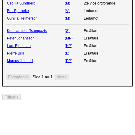
Cecilia Sundberg
(M)
2:e vice ordförande
Britt Björneke
(V)
Ledamot
Gunilla Helmerson
(M)
Ledamot
Konstantinos Tsampazis
(S)
Ersättare
Peter Johansson
(MP)
Ersättare
Lars Björkman
(HP)
Ersättare
Pierre Brill
(L)
Ersättare
Marcus Jillehed
(DP)
Ersättare
Sida 1 av 1